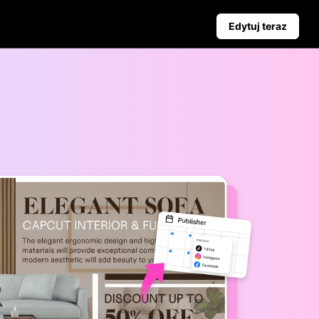
Edytuj teraz
Kampania
Wskazówki Biznesowe
aż
Poznaj Pippit
Plakaty Produktowe Wspierane przez AI
Najlepsze 5 Typów Filmów Biznesowych
yjnych
Tło Produktu Generowane przez AI
Angażujące Wskazówki dotyczące Plakatów Zwiększający
ciem
Automatyczne Publikowanie i
Analityka
Planuj treści społecznościowe z
wyprzedzeniem do
automatycznego publikowania na
wielu platformach, zapewniając
terminową dostawę i wnikliwe
analizy.
Learn more