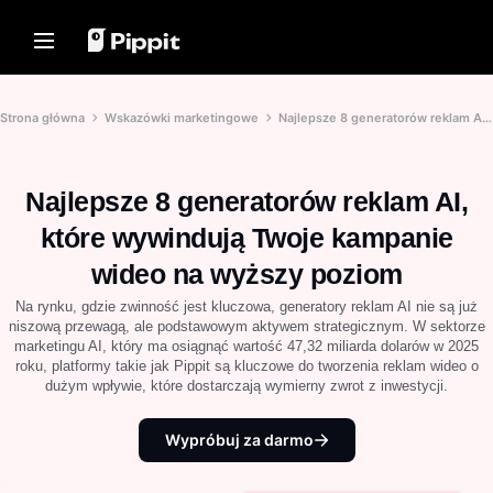
Rozwiązania
Zasoby
Centrum Treści
Modele AI
Home
Społeczność
Wskazówki dotyczące
Modele AI
Strona główna
Wskazówki marketingowe
Najlepsze 8 generatorów reklam AI, które wywindują Twoje kampanie wideo na wyższy poziom
Obrazów
Dołącz do Programu
Seedream 5.0 Pro
Strona główna
Najlepszy Edytor Wsadowy do
Partnerskiego
Seedance 2.5
Edycji Zdjęć
Najlepsze 8 generatorów reklam AI,
PowerLab E-commerce
Rozwiązania
Seedream
Zmień Tło Zdjęcia Online
TikTok Ads Manager
które wywindują Twoje kampanie
Seedance
Najlepsze 8 Narzędzi do
Zasoby
Zmiany Rozmiaru Obrazów w
wideo na wyższy poziom
Nano Banana Pro
2024
Historie Klientów
Centrum Treści
Na rynku, gdzie zwinność jest kluczowa, generatory reklam AI nie są już
Wskazówki dotyczące
Historia KraftGeek
Przezroczystych Teł
niszową przewagą, ale podstawowym aktywem strategicznym. W sektorze
Rozwiązanie Wideo Jednym
Modele AI
Historia Paw Smart
marketingu AI, który ma osiągnąć wartość 47,32 miliarda dolarów w 2025
Kliknięciem
roku, platformy takie jak Pippit są kluczowe do tworzenia reklam wideo o
Historia Sleep Shop
Wskazówki Promocyjne
Natychmiast twórz angażujące
dużym wpływie, które dostarczają wymierny zwrot z inwestycji.
filmy marketingowe,
Historia 2911 Studio Art
wprowadzając link do produktu
Twórz Filmy Promocyjne
lub przesyłając materiały wizualne
Zwiększające Sprzedaż
Historia Lover Brand Fashion
za pomocą naszego generatora
Wypróbuj za darmo
wideo wspieranego przez AI.
10 Pomysłów na Filmy
Promocyjne
Centrum Pomocy