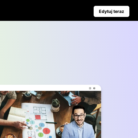
Edytuj teraz
Kampania
Wskazówki Biznesowe
aż
Poznaj Pippit
Plakaty Produktowe Wspierane przez AI
Najlepsze 5 Typów Filmów Biznesowych
yjnych
Tło Produktu Generowane przez AI
Angażujące Wskazówki dotyczące Plakatów Zwiększający
ciem
Automatyczne Publikowanie i
Analityka
Planuj treści społecznościowe z
wyprzedzeniem do
automatycznego publikowania na
wielu platformach, zapewniając
terminową dostawę i wnikliwe
analizy.
Learn more