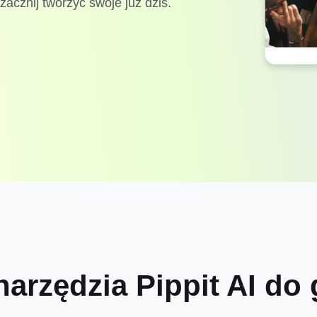
zacznij tworzyć swoje już dziś.
arzędzia Pippit AI do