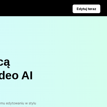
Edytuj teraz
Kampania
Wskazówki Biznesowe
aż
Poznaj Pippit
Plakaty Produktowe Wspierane przez AI
Najlepsze 5 Typów Filmów Biznesowych
yjnych
Tło Produktu Generowane przez AI
Angażujące Wskazówki dotyczące Plakatów Zwiększający
ciem
cą
Automatyczne Publikowanie i
Analityka
deo AI
Planuj treści społecznościowe z
wyprzedzeniem do
automatycznego publikowania na
wielu platformach, zapewniając
terminową dostawę i wnikliwe
analizy.
Learn more
emu edytowaniu w stylu