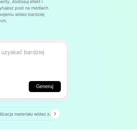
enty, dostosuj efekt i
dytujesz post na mediach
wojemu wideo bardziej
ych.
Generuj
ilizacja materiału wideo zasilana przez AI
Mroczna kinowa estety