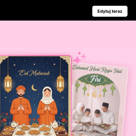
Edytuj teraz
Kampania
Wskazówki Biznesowe
aż
Poznaj Pippit
Plakaty Produktowe Wspierane przez AI
Najlepsze 5 Typów Filmów Biznesowych
yjnych
Tło Produktu Generowane przez AI
Angażujące Wskazówki dotyczące Plakatów Zwiększający
ciem
Automatyczne Publikowanie i
Analityka
Planuj treści społecznościowe z
wyprzedzeniem do
automatycznego publikowania na
wielu platformach, zapewniając
terminową dostawę i wnikliwe
analizy.
Learn more