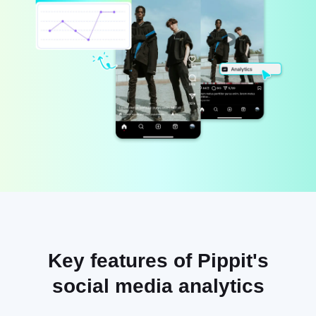
一鍵製片解決方案
人工智能驅動的產品海報
產品影像
5大類型的商業視頻
發佈與數據分析
AI生成的產品背景
素材管理
吸引銷售-促進海報提示
使用者帳號
AI產品影像
社交媒體提示
毫不費力地生成大量專業的產品照
片。
創建Facebook封面照片
TikTok視頻廣告指南
Key features of Pippit's
立即編輯
social media analytics
AI虛擬替身與語音
善用琳瑯滿目的逼真 AI 虛擬替身
和語音，可協助您提升社群商務體