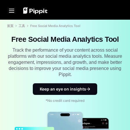
解決方案
資源
內容中心
AI 模型
首頁
工具
Free Social Media Analytics Tool
Home
社群
圖片提示
AI 模型
Free Social Media Analytics Tool
加入聯盟夥伴計劃
用於編輯照片的最佳批量編輯器
Seedream 5.0 Pro
首頁
電子商務 PowerLab
在線更改圖片背景
Seedance 2.5
Track the performance of your content across social
解決方案
TikTok Ads Manager
2024年最佳8大圖像調整器
Seedream
platforms with our social media analytics tools. Measure
engagement, impressions, and growth, and make better
透明背景提示
Seedance
資源
decisions to improve your social media presence using
客戶成功案例
Nano Banana Pro
Pippit.
推廣貼士
內容中心
KraftGeek's Story
Paw Smart's Story
製作促進銷售的促銷視頻
一鍵製片解決方案
Keep an eye on insights
AI 模型
只要輸入產品連結或上傳視覺素
Sleep Shop's Story
10個促銷視頻創意
材，就能瞬間生成引人入勝的行銷
*No credit card required
影片。
2911 Studio Art's Story
頂級促銷視頻模板網站
Lover Brand Fashion's Story
7個宣傳海報創意
說明中心
商業貼士