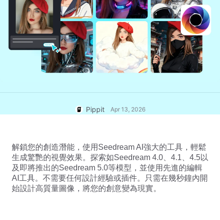
一鍵製片解決方案
人工智能驅動的產品海報
產品影像
5大類型的商業視頻
發佈與數據分析
AI生成的產品背景
素材管理
吸引銷售-促進海報提示
使用者帳號
AI產品影像
社交媒體提示
毫不費力地生成大量專業的產品照
片。
創建Facebook封面照片
TikTok視頻廣告指南
Pippit
Apr 13, 2026
解鎖您的創造潛能，使用Seedream AI強大的工具，輕鬆
生成驚艷的視覺效果。探索如Seedream 4.0、4.1、4.5以
及即將推出的Seedream 5.0等模型，並使用先進的編輯
AI工具。不需要任何設計經驗或插件。只需在幾秒鐘內開
始設計高質量圖像，將您的創意變為現實。
立即編輯
AI虛擬替身與語音
善用琳瑯滿目的逼真 AI 虛擬替身
和語音，可協助您提升社群商務體