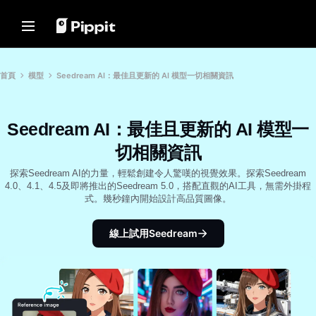
解決方案
資源
內容中心
AI 模型
Home
社群
圖片提示
AI 模型
首頁
模型
Seedream AI：最佳且更新的 AI 模型一切相關資訊
加入聯盟夥伴計劃
用於編輯照片的最佳批量編輯器
Seedream 5.0 Pro
首頁
電子商務 PowerLab
在線更改圖片背景
Seedance 2.5
Seedream AI：最佳且更新的 AI 模型一
解決方案
TikTok Ads Manager
2024年最佳8大圖像調整器
Seedream
切相關資訊
透明背景提示
Seedance
資源
客戶成功案例
Nano Banana Pro
探索Seedream AI的力量，輕鬆創建令人驚嘆的視覺效果。探索Seedream
4.0、4.1、4.5及即將推出的Seedream 5.0，搭配直觀的AI工具，無需外掛程
推廣貼士
內容中心
KraftGeek's Story
式。幾秒鐘內開始設計高品質圖像。
Paw Smart's Story
製作促進銷售的促銷視頻
一鍵製片解決方案
AI 模型
只要輸入產品連結或上傳視覺素
Sleep Shop's Story
10個促銷視頻創意
線上試用Seedream
材，就能瞬間生成引人入勝的行銷
影片。
2911 Studio Art's Story
頂級促銷視頻模板網站
Lover Brand Fashion's Story
7個宣傳海報創意
說明中心
商業貼士