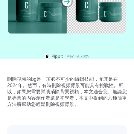
一鍵製片解決方案
人工智能驅動的產品海報
產品影像
5大類型的商業視頻
發佈與數據分析
AI生成的產品背景
素材管理
吸引銷售-促進海報提示
使用者帳號
AI產品影像
社交媒體提示
毫不費力地生成大量專業的產品照
片。
創建Facebook封面照片
Pippit
May 19, 2025
TikTok視頻廣告指南
刪除視頻的bg是一項必不可少的編輯技能，尤其是在
2024年。然而，有時刪除視頻背景可能具有挑戰性。所
以，如果您需要幫助消除背景視頻，本文適合您。無論您
是專業的內容創作者還是初學者，本文中提到的六種簡單
方法將幫助您輕鬆刪除視頻背景。
立即編輯
AI虛擬替身與語音
善用琳瑯滿目的逼真 AI 虛擬替身
和語音，可協助您提升社群商務體