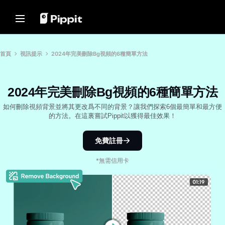
解決方案
資源
內容中心
AI 模型
Home
社群
圖片提示
AI 模型
首頁
視訊提示
2024年完美刪除Bg視頻的6種簡單方法
加入聯盟夥伴計劃
用於編輯照片的最佳批量編輯器
Seedream 5.0 Pro
首頁
電子商務 PowerLab
在線更改圖片背景
Seedance 2.5
2024年完美刪除Bg視頻的6種簡單方法
解決方案
TikTok Ads Manager
2024年最佳8大圖像調整器
Seedream
如何刪除視頻背景並將其更改爲不同的背景？讓我們探索6個最簡單和最方便
透明背景提示
Seedance
資源
的方法。在這裏嘗試Pippit以獲得最佳效果！
客戶成功案例
Nano Banana Pro
推廣貼士
內容中心
KraftGeek's Story
免費註冊
Paw Smart's Story
製作促進銷售的促銷視頻
一鍵製片解決方案
AI 模型
*無需信用卡
只要輸入產品連結或上傳視覺素
Sleep Shop's Story
10個促銷視頻創意
材，就能瞬間生成引人入勝的行銷
影片。
2911 Studio Art's Story
頂級促銷視頻模板網站
Lover Brand Fashion's Story
7個宣傳海報創意
說明中心
商業貼士