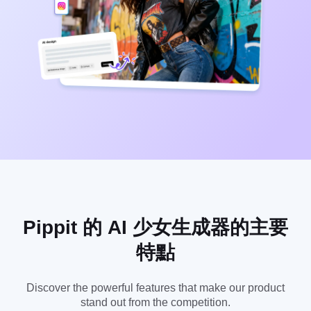
一鍵製片解決方案
人工智能驅動的產品海報
產品影像
5大類型的商業視頻
發佈與數據分析
AI生成的產品背景
素材管理
吸引銷售-促進海報提示
使用者帳號
AI產品影像
社交媒體提示
毫不費力地生成大量專業的產品照
片。
創建Facebook封面照片
TikTok視頻廣告指南
Pippit 的 AI 少女生成器的主要
特點
立即編輯
AI虛擬替身與語音
Discover the powerful features that make our product
善用琳瑯滿目的逼真 AI 虛擬替身
stand out from the competition.
和語音，可協助您提升社群商務體