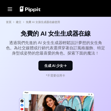
解決方案
資源
內容中心
AI 模型
首頁
建立
免費 AI 女孩生成器在線使用
Home
社群
圖片提示
AI 模型
免費的 AI 女生生成器在線
加入聯盟夥伴計劃
用於編輯照片的最佳批量編輯器
Seedream 5.0 Pro
首頁
電子商務 PowerLab
在線更改圖片背景
Seedance 2.5
透過我們先進的 AI 女生生成器輕鬆設計夢想的女生角
解決方案
TikTok Ads Manager
2024年最佳8大圖像調整器
Seedream
色。為社交媒體或行銷代表選擇穿著自訂風格服飾、特定
身型或姿勢的您最喜愛的角色。探索下面的魔法！
透明背景提示
Seedance
資源
客戶成功案例
Nano Banana Pro
生成 AI 少女
推廣貼士
內容中心
KraftGeek's Story
Paw Smart's Story
製作促進銷售的促銷視頻
一鍵製片解決方案
*不需要信用卡
AI 模型
只要輸入產品連結或上傳視覺素
Sleep Shop's Story
10個促銷視頻創意
材，就能瞬間生成引人入勝的行銷
影片。
2911 Studio Art's Story
頂級促銷視頻模板網站
Lover Brand Fashion's Story
7個宣傳海報創意
說明中心
商業貼士