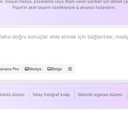
rin. Sosyal medya, pazarlama veya ilham veren içerikler için dikkat çe
Pippit'in akıllı tasarım özellikleriyle iş akışınızı hızlandırın.
anana Pro
Medya
Belge
örüntü düzeni
Yatay fotoğraf kolajı
Görüntü ızgarası düzeni