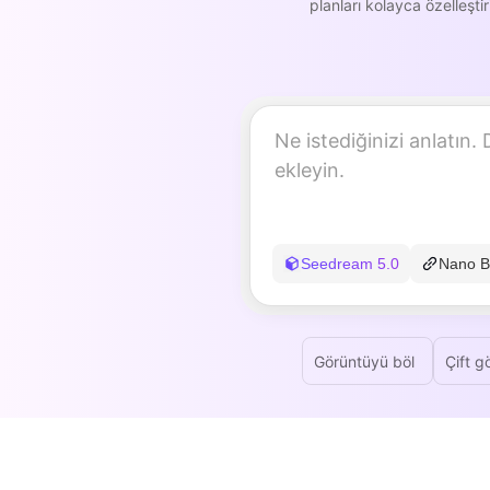
planları kolayca özelleşti
Seedream 5.0
Nano B
Görüntüyü böl
Çift g