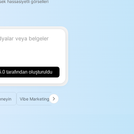
ek hassasiyetli görselleri
0 tarafından oluşturuldu
eneyin
Vibe Marketing'i deneyin
Agent Mode'u deneyin