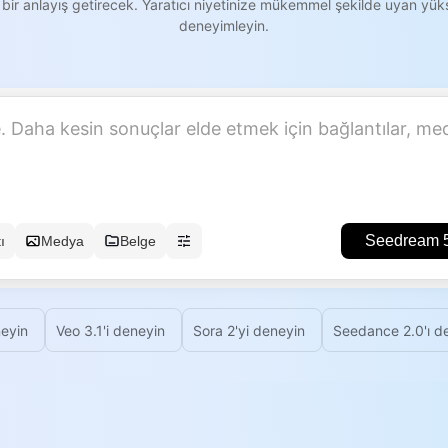
bir anlayış getirecek. Yaratıcı niyetinize mükemmel şekilde uyan yüks
deneyimleyin.
Seedream 5.
ı
Medya
Belge
eyin
Veo 3.1'i deneyin
Sora 2'yi deneyin
Seedance 2.0'ı d