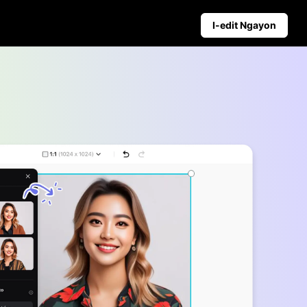
I-edit Ngayon
Mga Tip sa Negosyo
gpapalakas ng Benta
Mga Poster ng Produkto na Pinapatakbo n
Nangungunang 5 Uri ng Mga Video ng Ne
e ng Video ng Promo
Background ng Produkto na Binuo ng AI
yon
Pakikipag-ugnayan sa Mga Tip sa Poster 
Awtomatikong Pag-publish at
Analytics
Maagang mag-iskedyul ng social
content para sa awtomatikong
pag-publish sa maraming
platform.
Learn more