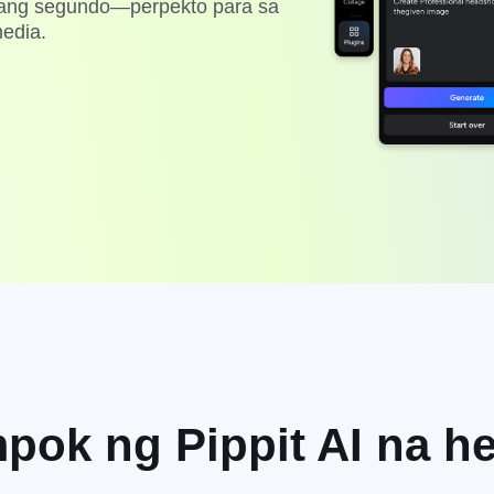
ilang segundo—perpekto para sa
media.
ok ng Pippit AI na h