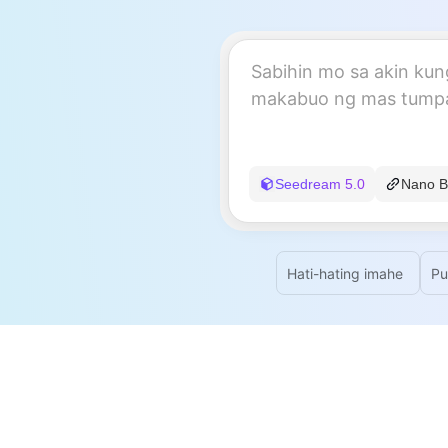
Seedream 5.0
Nano B
Hati-hating imahe
Pu