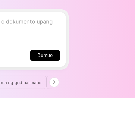
Bumuo
rma ng grid na imahe
Multi-panel na imahe