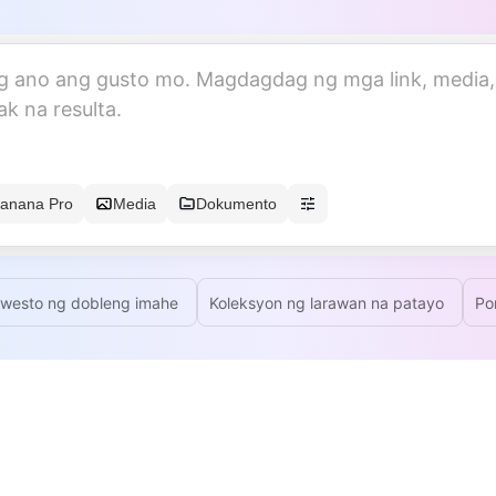
anana Pro
Media
Dokumento
westo ng dobleng imahe
Koleksyon ng larawan na patayo
Po