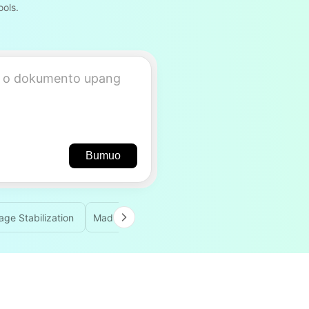
ols.
Bumuo
ge Stabilization
Madilim na Cinematic Aesthetic