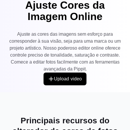
Ajuste Cores da
Central de ajuda
7 Ideias Promocionais Poster
Conta de usuário
Imagem Online
Gerenciamento de recursos
Dicas de negócios
Publicação e análise
IA Posters de produtos
Ajuste as cores das imagens sem esforço para
Imagens de produtos
Os 5 melhores tipos de vídeos
corresponder à sua visão, seja para uma marca ou um
de negócios
Solução de vídeo com apenas
projeto artístico. Nosso poderoso editor online oferece
Imagens de produtos de IA
um clique
IA do Produto
controle preciso de tonalidade, saturação e contraste.
Gere fotos profissionais de
produtos em lote facilmente.
Dicas de pôster para
Comece a editar fotos facilmente com as ferramentas
impulsionar as vendas
avançadas da Pippit.
Dicas de Redes Sociais
Upload video
Criar fotos de capa do
Facebook
Guia de publicidade em vídeo
do TikTok
Como cortar vídeos do
Editar agora
YouTube
Principais recursos do
Como cortar um vídeo para
Avatares e vozes de IA
Instagram