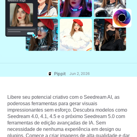
Central de ajuda
7 Ideias Promocionais Poster
Conta de usuário
Gerenciamento de recursos
Dicas de negócios
Publicação e análise
IA Posters de produtos
Imagens de produtos
Os 5 melhores tipos de vídeos
de negócios
Solução de vídeo com apenas
Imagens de produtos de IA
um clique
IA do Produto
Gere fotos profissionais de
produtos em lote facilmente.
Dicas de pôster para
impulsionar as vendas
Pippit
Jun 2, 2026
Dicas de Redes Sociais
Criar fotos de capa do
Facebook
Libere seu potencial criativo com o Seedream AI, as 
poderosas ferramentas para gerar visuais 
Guia de publicidade em vídeo
impressionantes sem esforço. Descubra modelos como 
do TikTok
Seedream 4.0, 4.1, 4.5 e o próximo Seedream 5.0 com 
Como cortar vídeos do
Editar agora
ferramentas de edição avançadas de IA. Sem 
YouTube
necessidade de nenhuma experiência em design ou 
Como cortar um vídeo para
Avatares e vozes de IA
plugins. Comece a criar imagens de alta qualidade e dar 
Instagram