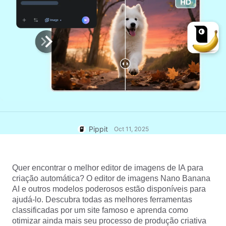
Central de ajuda
7 Ideias Promocionais Poster
Conta de usuário
Gerenciamento de recursos
Dicas de negócios
Publicação e análise
IA Posters de produtos
Imagens de produtos
Os 5 melhores tipos de vídeos
de negócios
Solução de vídeo com apenas
Imagens de produtos de IA
um clique
IA do Produto
Gere fotos profissionais de
produtos em lote facilmente.
Dicas de pôster para
impulsionar as vendas
Pippit
Oct 11, 2025
Dicas de Redes Sociais
Criar fotos de capa do
Facebook
Quer encontrar o melhor editor de imagens de IA para 
Guia de publicidade em vídeo
criação automática? O editor de imagens Nano Banana 
do TikTok
AI e outros modelos poderosos estão disponíveis para 
Como cortar vídeos do
Editar agora
ajudá-lo. Descubra todas as melhores ferramentas 
YouTube
classificadas por um site famoso e aprenda como 
Como cortar um vídeo para
Avatares e vozes de IA
otimizar ainda mais seu processo de produção criativa 
Instagram