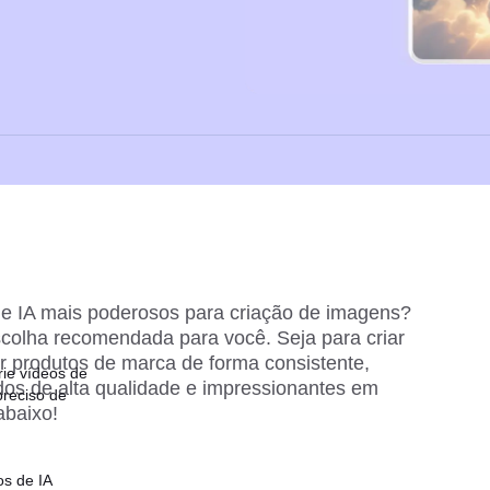
e IA mais poderosos para criação de imagens? 
olha recomendada para você. Seja para criar 
ir produtos de marca de forma consistente, 
ie vídeos de
dos de alta qualidade e impressionantes em 
preciso de
abaixo!
os de IA