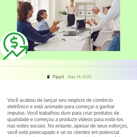
Central de ajuda
7 Ideias Promocionais Poster
Conta de usuário
Gerenciamento de recursos
Dicas de negócios
Publicação e análise
IA Posters de produtos
Imagens de produtos
Os 5 melhores tipos de vídeos
de negócios
Solução de vídeo com apenas
Imagens de produtos de IA
um clique
IA do Produto
Gere fotos profissionais de
produtos em lote facilmente.
Dicas de pôster para
impulsionar as vendas
Pippit
May 19, 2025
Dicas de Redes Sociais
Criar fotos de capa do
Facebook
Você acabou de lançar seu negócio de comércio
Guia de publicidade em vídeo
eletrônico e está animado para começar a ganhar
do TikTok
impulso. Você trabalhou duro para criar produtos de
Como cortar vídeos do
qualidade e começou a produzir vídeos para exibi-los
Editar agora
YouTube
nas redes sociais. No entanto, apesar de seus esforços,
Como cortar um vídeo para
você está preocupado e se os clientes em potencial
Avatares e vozes de IA
Instagram