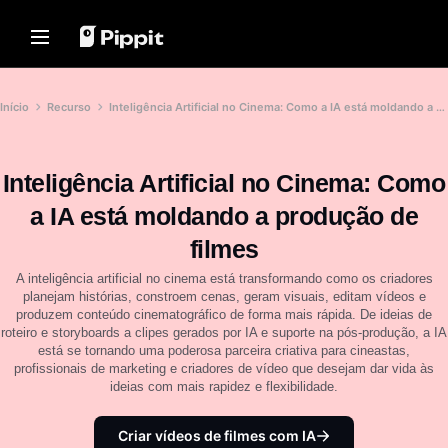
Soluções
Recursos
Centro de conteúdo
Modelos de IA
Home
Comunidade
Dicas de imagem
Modelos de IA
Início
Recurso
Inteligência Artificial no Cinema: Como a IA está moldando a produção de filmes
Junte-se ao programa de
Melhor Editor em Lote para
Seedream 5.0 Pro
Início
afiliados
Edição de Fotos
Seedance 2.5
Inteligência Artificial no Cinema: Como
PowerLab de vendas online
Alterar plano de fundo da
Soluções
Seedream
imagem online
TikTok Ads Manager
a IA está moldando a produção de
Seedance
Melhor Resizer de 8 imagens
Recursos
em massa em 2024
filmes
Nano Banana Pro
Histórias de clientes
Centro de conteúdo
Dicas de fundos transparentes
A inteligência artificial no cinema está transformando como os criadores
História da KraftGeek
planejam histórias, constroem cenas, geram visuais, editam vídeos e
Solução de vídeo com
Modelos de IA
História da Paw Smart
Dicas de promoção
produzem conteúdo cinematográfico de forma mais rápida. De ideias de
apenas um clique
roteiro e storyboards a clipes gerados por IA e suporte na pós-produção, a IA
História da Sleep Shop
Crie vídeos de marketing
Faça vídeos promocionais
está se tornando uma poderosa parceira criativa para cineastas,
envolventes instantaneamente
impulsionadores de vendas
História da 2911 Studio Art
profissionais de marketing e criadores de vídeo que desejam dar vida às
inserindo o link de um produto ou
carregando recursos visuais.
ideias com mais rapidez e flexibilidade.
10 ideias de vídeos
História da Lover Brand
promocionais
Fashion
Principais sites de modelos de
Criar vídeos de filmes com IA
vídeo promocionais