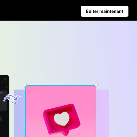
Éditer maintenant
Conseils aux entreprises
nt les ventes
Affiches de produits alimentées par IA
Top 5 des types de vidéos d'affaires
romotionnelles
iques
Contexte du produit généré par IA
Conseils d'affiches attrayants pour stimuler les ve
 clic
Publication automatique et
données analytiques
planifie à l'avance ton contenu
sur les réseaux sociaux pour une
publication automatique sur
plusieurs plateformes.
Learn more