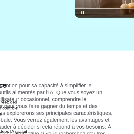
ce
ttention pour sa capacité à simplifier le 
tils alimentés par l'IA. Que vous soyez un 
ilisateur occasionnel, comprendre le 
Créez des
r peut vous faire gagner du temps et des 
n contrôle
us explorerons ses principales caractéristiques, 
s
globale. Vous verrez également les avantages et 
aider à décider si cela répond à vos besoins. À 
déos IA gratuit
 une alternative si vous recherchez d'autres 