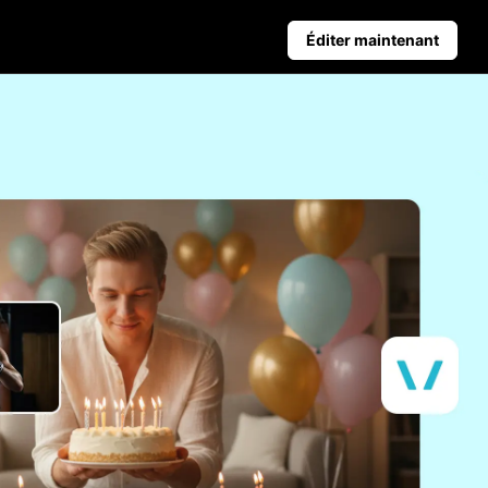
Éditer maintenant
Conseils aux entreprises
nt les ventes
Affiches de produits alimentées par IA
Top 5 des types de vidéos d'affaires
romotionnelles
iques
Contexte du produit généré par IA
Conseils d'affiches attrayants pour stimuler les ve
 clic
Publication automatique et
données analytiques
planifie à l'avance ton contenu
sur les réseaux sociaux pour une
publication automatique sur
plusieurs plateformes.
Learn more