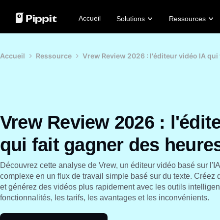
Accueil
Solutions
Ressources
Communauté
Conseils d'image
Modèles IA
Accueil
Ressource
Vrew Review 2026 : l'éditeur vidéo IA qui
Édition spéciale fêtes de fin d'année
Meilleur éditeur de lots pour éditer des ph
Seedream 5.0 Pro
Participe au programme des affilié(e)s
Changer l'arrière-plan de l'image en ligne
Seedance 2.5
PowerLab pour le commerce électronique
Les 8 meilleurs redimensionneurs d'imag
Seedream
TikTok Ads Manager
Conseils pour arrière-plans transparents
Seedance
Vrew Review 2026 : l'édit
Nano Banana Pro
Solution pour des vidéos en
Ima
qui fait gagner des heure
un clic
gén
crée instantanément des vidéos
prod
marketing engageantes en
man
saisissant un lien de produit ou
Découvrez cette analyse de Vrew, un éditeur vidéo basé sur l'I
Lea
en téléversant des visuels.
complexe en un flux de travail simple basé sur du texte. Créez d
Learn more
et générez des vidéos plus rapidement avec les outils intelligen
fonctionnalités, les tarifs, les avantages et les inconvénients.