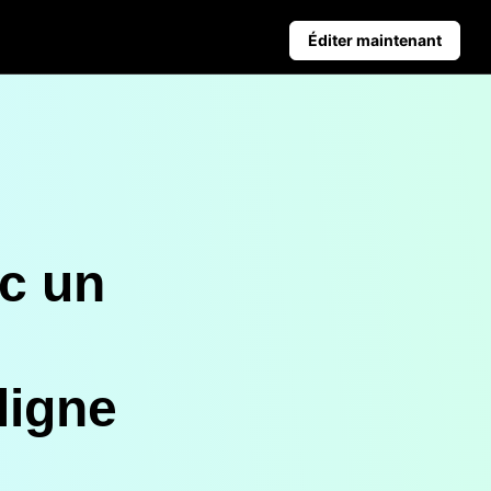
Éditer maintenant
Conseils aux entreprises
nt les ventes
Affiches de produits alimentées par IA
Top 5 des types de vidéos d'affaires
romotionnelles
iques
Contexte du produit généré par IA
Conseils d'affiches attrayants pour stimuler les ve
 clic
ec un
Publication automatique et
données analytiques
planifie à l'avance ton contenu
sur les réseaux sociaux pour une
publication automatique sur
plusieurs plateformes.
ligne
Learn more