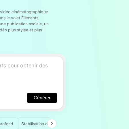
ge vidéo cinématographique
dans le volet Éléments,
une publication sociale, un
déo plus stylée et plus
Générer
profond
Stabilisation des séquences par IA
Esthétique ciném