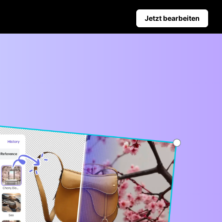
Jetzt bearbeiten
ür Unternehmen
Tipps für soziale Medien
tzte Produktposter
Facebook-Cover-Fotos erstel
chtigsten Arten von Geschäftsvideos
TikTok Video-Werbeleitfaden
ierter Produkthintergrund
r verkaufsfördernde Poster
Automatische Veröffentlichung
und Analyse
Plane Inhalte für soziale
Netzwerke vorab, um sie auf
mehreren Plattformen
automatisch zu veröffentlichen.
Learn more