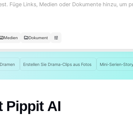
Medien
Dokument
n Dramen
Erstellen Sie Drama-Clips aus Fotos
Mini-Serien-Stor
 Pippit AI