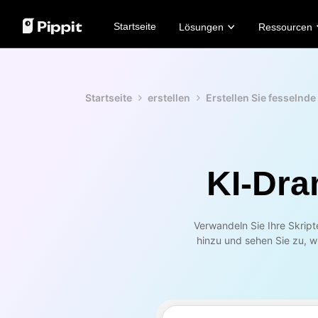
Startseite
Lösungen
Ressourcen
Community
Bildtipps
KI-Modelle
Kunden-
Feiertags-Edition
Bester Batch-Editor zum Bearbeiten von F
Seedream 5.0 Pro
KraftGee
Startseite
erstellen
Erstellen Sie fesselnd
Partnerprogramm beitreten
Bildhintergrund online ändern
Seedance 2.5
Paw Sma
E-Commerce-PowerLab
Bester 8 Bulk Image Resizer im Jahr 2024
Seedream
Sleep Sh
TikTok Ads Manager
Tipps für transparente Hintergründe
Seedance
2911 Stu
Nano Banana Pro
Lover Br
KI-Dra
Ein-Klick-Lösung für Videos
KI-
Erstelle sofort ansprechende
Gen
Marketing-Videos, indem du
prof
einen Produktlink eingibst oder
Bat
Verwandeln Sie Ihre Skript
Grafiken hochlädst.
hinzu und sehen Sie zu, w
Lea
Learn more