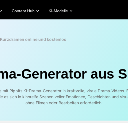
Content Hub
KI-Modelle
Storys
Tipps zur Förderung
Hilfezentrum
Tipps f
otos
k-Story
Machen Sie umsatzsteigernde Promo-Videos
Nutzer*innenkonto
KI-gestü
e Kurzdramen online und kostenlos
rt-Story
10 Promo-Video-Ideen
Asset-Verwaltung
Die 5 wi
op-Story
Top Promo Video Vorlage Websites
Veröffentlichung und Analyse
KI-gener
dio Art-Story
7 Werbeplakat-Ideen
Produktbilder
Tipps fü
and Fashion-Story
1-Klick-Lösung für Videos
ma-Generator aus S
Produktbilder
KI-Avatare und -Stimmen
eriere mühelos
Nutze eine Vielzahl realistischer
essionelle Produktfotos im
KI-Avatare und -Stimmen für eine
ch-Verfahren.
bessere Social-Commerce-
e mit Pippits KI-Drama-Generator in kraftvolle, virale Drama-Videos. F
Kommunikation.
ie es sich in kinoreife Szenen voller Emotionen, Geschichten und visu
rn more
Learn more
ohne Filmen oder Bearbeiten erforderlich.