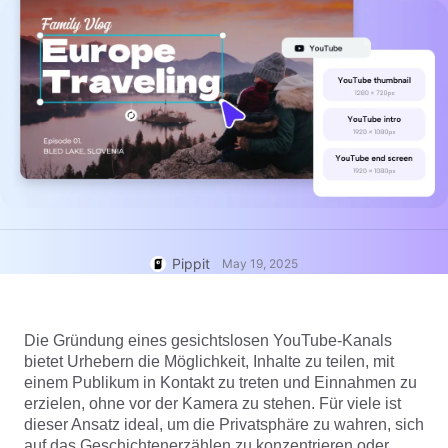
Hilfezentrum
7 Werbeplakat-Ideen
Nutzer*innenkonto
Tipps für Unternehmen
Asset-Verwaltung
KI-gestützte Produktposter
Veröffentlichung und Analyse
Die 5 wichtigsten Arten von
Produktbilder
Geschäftsvideos
KI-Produktbilder
1-Klick-Lösung für Videos
KI-generierter
Generiere mühelos professionelle
Produkthintergrund
Produktfotos im Batch-Verfahren.
Tipps für verkaufsfördernde
Poster
Pippit
May 19, 2025
Tipps für soziale Medien
Facebook-Cover-Fotos
erstellen
Die Gründung eines gesichtslosen YouTube-Kanals
TikTok Video-Werbeleitfaden
bietet Urhebern die Möglichkeit, Inhalte zu teilen, mit
einem Publikum in Kontakt zu treten und Einnahmen zu
Jetzt bearbeiten
erzielen, ohne vor der Kamera zu stehen. Für viele ist
KI-Avatare und -Stimmen
dieser Ansatz ideal, um die Privatsphäre zu wahren, sich
Nutze eine Vielzahl realistischer
auf das Geschichtenerzählen zu konzentrieren oder