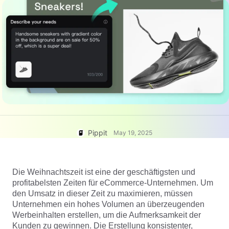
Hilfezentrum
7 Werbeplakat-Ideen
Nutzer*innenkonto
Tipps für Unternehmen
Asset-Verwaltung
KI-gestützte Produktposter
Veröffentlichung und Analyse
Die 5 wichtigsten Arten von
Produktbilder
Geschäftsvideos
KI-Produktbilder
1-Klick-Lösung für Videos
KI-generierter
Generiere mühelos professionelle
Produkthintergrund
Produktfotos im Batch-Verfahren.
Tipps für verkaufsfördernde
Poster
Pippit
May 19, 2025
Tipps für soziale Medien
Facebook-Cover-Fotos
erstellen
Die Weihnachtszeit ist eine der geschäftigsten und
TikTok Video-Werbeleitfaden
profitabelsten Zeiten für eCommerce-Unternehmen. Um
den Umsatz in dieser Zeit zu maximieren, müssen
Jetzt bearbeiten
Unternehmen ein hohes Volumen an überzeugenden
KI-Avatare und -Stimmen
Werbeinhalten erstellen, um die Aufmerksamkeit der
Nutze eine Vielzahl realistischer
Kunden zu gewinnen. Die Erstellung konsistenter,