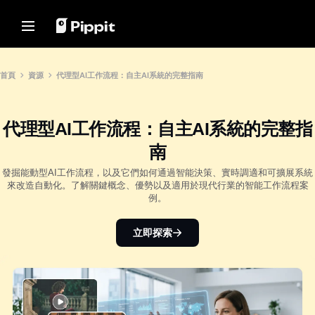
解決方案
資源
內容中心
AI 模型
Home
社群
圖片提示
AI 模型
首頁
資源
代理型AI工作流程：自主AI系統的完整指南
加入聯盟夥伴計劃
用於編輯照片的最佳批量編輯器
Seedream 5.0 Pro
首頁
電子商務 PowerLab
在線更改圖片背景
Seedance 2.5
代理型AI工作流程：自主AI系統的完整指
解決方案
TikTok Ads Manager
2024年最佳8大圖像調整器
Seedream
南
透明背景提示
Seedance
資源
客戶成功案例
Nano Banana Pro
發掘能動型AI工作流程，以及它們如何通過智能決策、實時調適和可擴展系統
來改造自動化。了解關鍵概念、優勢以及適用於現代行業的智能工作流程案
推廣貼士
內容中心
KraftGeek's Story
例。
Paw Smart's Story
製作促進銷售的促銷視頻
一鍵製片解決方案
AI 模型
只要輸入產品連結或上傳視覺素
Sleep Shop's Story
10個促銷視頻創意
立即探索
材，就能瞬間生成引人入勝的行銷
影片。
2911 Studio Art's Story
頂級促銷視頻模板網站
Lover Brand Fashion's Story
7個宣傳海報創意
說明中心
商業貼士