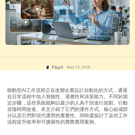
一鍵製片解決方案
人工智能驅動的產品海報
產品影像
5大類型的商業視頻
發佈與數據分析
AI生成的產品背景
素材管理
吸引銷售-促進海報提示
使用者帳號
AI產品影像
社交媒體提示
毫不費力地生成大量專業的產品照
片。
創建Facebook封面照片
TikTok視頻廣告指南
Pippit
May 13, 2026
能動型AI工作流程正在改變企業設計自動化的方式，通過
在日常流程中加入智能性、適應性和決策能力。不同於固
定步驟，這些系統能夠以最少的人為干預進行規劃、行動
並隨時間改進。本文介紹了它們的運作方式、核心組成部
分以及它們對現代運營的重要性。同時還探討了這些工作
立即編輯
AI虛擬替身與語音
流程提升效率和可擴展性的實際應用案例。
善用琳瑯滿目的逼真 AI 虛擬替身
和語音，可協助您提升社群商務體