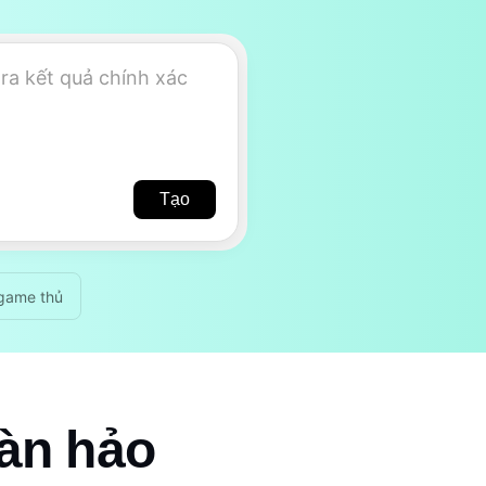
Tạo
 game thủ
oàn hảo