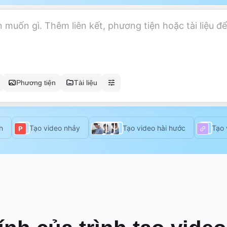
Phương tiện
Tài liệu
h
Tạo video nhảy
Tạo video hài hước
Tạo 