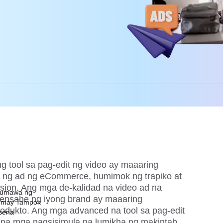
 tool sa pag-edit ng video ay maaaring
ng ad ng eCommerce, humimok ng trapiko at
ion. Ang mga de-kalidad na video ad na
Gumawa ng
ensahe ng iyong brand ay maaaring
a may Tampok
odukto. Ang mga advanced na tool sa pag-edit
ksena
 na mga nagsisimula na lumikha ng makintab,