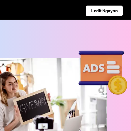
I-edit Ngayon
Mga Tip sa Negosyo
gpapalakas ng Benta
Mga Poster ng Produkto na Pinapatakbo n
Nangungunang 5 Uri ng Mga Video ng Ne
e ng Video ng Promo
Background ng Produkto na Binuo ng AI
yon
Pakikipag-ugnayan sa Mga Tip sa Poster 
Awtomatikong Pag-publish at
Analytics
Maagang mag-iskedyul ng social
content para sa awtomatikong
pag-publish sa maraming
platform.
Learn more