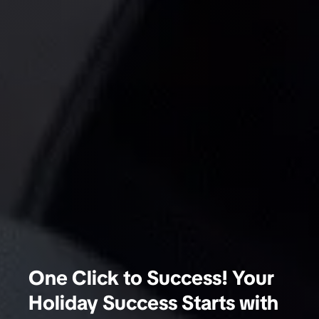
One Click to Success! Your
Holiday Success Starts with