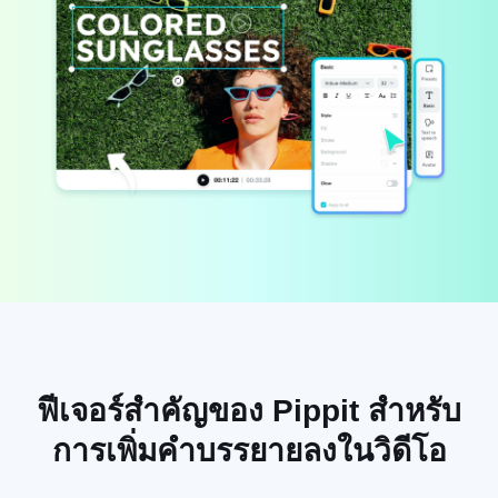
บัญชีผู้ใช้
เคล็ดลับธุรกิจ
การจัดการสินทรัพย์
โปสเตอร์ผลิตภัณฑ์ที่ขับเคลื่อน
การเผยแพร่และการวิเคราะห์
ด้วย AI
ภาพผลิตภัณฑ์
5 ประเภทวิดีโอธุรกิจยอดนิยม
โซลูชันวิดีโอคลิกเดียว
พื้นหลังผลิตภัณฑ์ที่สร้างด้วย AI
ภาพผลิตภัณฑ์ AI
สร้างภาพถ่ายผลิตภัณฑ์ระดับมือ
เคล็ดลับโปสเตอร์ที่น่าสนใจช่วย
แคมเปญ
อาชีพเป็นชุดสำหรับ Shopify,
เพิ่มยอดขาย
TikTok Shop, Amazon และตลาด
อื่นๆ อย่างง่ายดาย
พบกับ Pippit
เคล็ดลับโซเชียลมีเดีย
สร้างภาพปกเฟซบุ๊ก
คู่มือการโฆษณาวิดีโอ TikTok
วิธีตัดวิดีโอ YouTube
ครอปวิดีโอสำหรับ Instagram
ฟีเจอร์สำคัญของ Pippit สำหรับ
แก้ไขทันที
การเพิ่มคำบรรยายลงในวิดีโอ
อวตารและเสียง AI