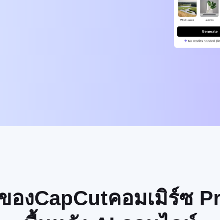
ญของCapCutคอมเมิร์ซ Pro