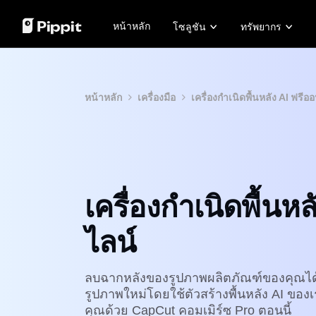
หน้าหลัก
โซลูชัน
ทรัพยากร
ชุมชน
เคล็ดลับเกี่ยวกับภาพ
โมเดล AI
เรื่องราวล
เข้าร่วมโปรแกรมพันธมิตร
โปรแกรมแก้ไขภาพแบบกลุ่มที่ดีที่สุดสำหรับ
Seedream 5.0 Pro
เรื่องราว
หน้าหลัก
เครื่องมือ
เครื่องกำเนิดพื้นหลัง AI ฟรีอ
PowerLab อีคอมเมิร์ซ
เปลี่ยนพื้นหลังรูปภาพออนไลน์
Seedance 2.5
เรื่องรา
ตัวจัดการโฆษณาบน TikTok
8 เครื่องมือปรับขนาดภาพแบบกลุ่มที่ดีที่สุดใ
Seedream
เรื่องราว
เคล็ดลับพื้นหลังโปร่งใส
Seedance
เรื่องราว
Nano Banana Pro
เรื่องราว
โซลูชันวิดีโอคลิกเดียว
ภาพ
เครื่องกำเนิดพื้นห
สร้างวิดีโอการตลาดที่น่าสนใจได้
สร้
ทันทีโดยการป้อนลิงก์ผลิตภัณฑ์หรือ
อาชี
อัปโหลดภาพด้วยเครื่องมือสร้าง
Tik
ไลน์
วิดีโอที่ขับเคลื่อนด้วย AI ของเรา
อื่น
Learn more
Lea
ลบฉากหลังของรูปภาพผลิตภัณฑ์ของคุณได้
รูปภาพใหม่โดยใช้ตัวสร้างพื้นหลัง AI ของเ
คุณด้วย CapCut คอมเมิร์ซ Pro ตอนนี้