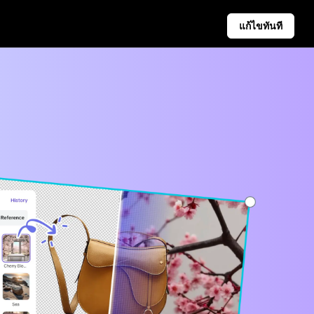
แก้ไขทันที
ปญ
ลับธุรกิจ
เคล็ดลับโซเชียลมีเดีย
Pippit
อร์ผลิตภัณฑ์ที่ขับเคลื่อนด้วย AI
สร้างภาพปกเฟซบุ๊ก
ะเภทวิดีโอธุรกิจยอดนิยม
คู่มือการโฆษณาวิดีโอ TikTo
ลังผลิตภัณฑ์ที่สร้างด้วย AI
วิธีตัดวิดีโอ YouTube
ดลับโปสเตอร์ที่น่าสนใจช่วยเพิ่มยอดขาย
ครอปวิดีโอสำหรับ Instagra
การเผยแพร่อัตโนมัติและการ
วิเคราะห์
กำหนดเวลาเนื้อหาโซเชียลล่วงหน้า
สำหรับการเผยแพร่อัตโนมัติบน
หลายแพลตฟอร์ม เพื่อให้มั่นใจใน
การส่งมอบที่ตรงเวลาและการ
วิเคราะห์ที่มีประโยชน์
Learn more