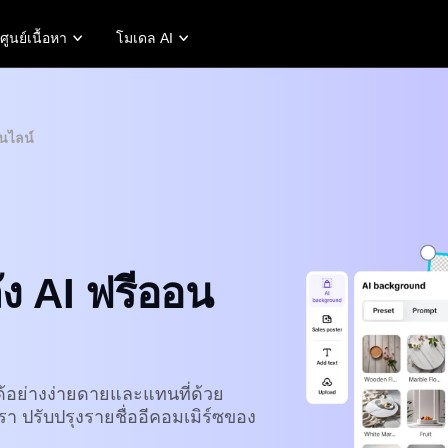
ศูนย์เนื้อหา
โมเดล AI
ูกค้า
เคล็ดลับการโปรโมท
ศูนย์ช่วยเหลือ
แคมเ
เคล็ด
การแก้ไขภาพถ่าย
ของ KraftGeek
สร้างวิดีโอโปรโมทที่ช่วยเพิ่มยอดขาย
บัญชีผู้ใช้
พบกับ 
โปสเต
อนไลน์
วของ Paw Smart
10 ไอเดียวิดีโอโปรโมท
การจัดการสินทรัพย์
5 ปร
นปี 2024
ของ Sleep Shop
เว็บไซต์เทมเพลตวิดีโอโปรโมทยอดนิยม
การเผยแพร่และการวิเคราะห์
พื้นห
ของ 2911 Studio Art
7 ไอเดียโปสเตอร์โปรโมท
ภาพผลิตภัณฑ์
เคล็
ของ Lover Brand Fashion
โซลูชันวิดีโอคลิกเดียว
ผลิตภัณฑ์ AI
อวตารและเสียง AI
ลัง AI ฟรีออน
างภาพถ่ายผลิตภัณฑ์ระดับมือ
เข้าถึงอวตารและเสียง AI ที่สมจริง
พเป็นชุดสำหรับ Shopify,
หลากหลายรูปแบบเพื่อยกระดับการ
Tok Shop, Amazon และตลาด
ค้าทางโซเชียล ทำให้การผลิตวิดีโอ
ๆ อย่างง่ายดาย
ขยายได้และน่าสนใจ
rn more
Learn more
อย่างง่ายดายและแทนที่ด้วย
รา ปรับปรุงรายชื่ออีคอมเมิร์ซของ