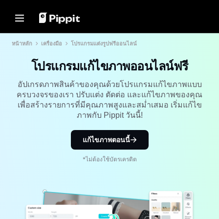
โซลูชัน
ทรัพยากร
ศูนย์เนื้อหา
โมเดล AI
หน้าหลัก
เครื่องมือ
โปรแกรมแต่งรูปฟรีออนไลน์
Home
ชุมชน
เคล็ดลับเกี่ยวกับภาพ
โมเดล AI
โปรแกรมแก้ไขภาพออนไลน์ฟรี
เข้าร่วมโปรแกรมพันธมิตร
โปรแกรมแก้ไขภาพแบบกลุ่มที่ดี
Seedream 5.0 Pro
หน้าหลัก
ที่สุดสำหรับการแก้ไขภาพถ่าย
PowerLab อีคอมเมิร์ซ
Seedance 2.5
อัปเกรดภาพสินค้าของคุณด้วยโปรแกรมแก้ไขภาพแบบ
เปลี่ยนพื้นหลังรูปภาพออนไลน์
โซลูชัน
ตัวจัดการโฆษณาบน TikTok
Seedream
ครบวงจรของเรา ปรับแต่ง ตัดต่อ และแก้ไขภาพของคุณ
8 เครื่องมือปรับขนาดภาพแบบ
เพื่อสร้างรายการที่มีคุณภาพสูงและสม่ำเสมอ เริ่มแก้ไข
Seedance
กลุ่มที่ดีที่สุดในปี 2024
ทรัพยากร
ภาพกับ Pippit วันนี้!
เรื่องราวลูกค้า
Nano Banana Pro
เคล็ดลับพื้นหลังโปร่งใส
ศูนย์เนื้อหา
เรื่องราวของ KraftGeek
แก้ไขภาพตอนนี้
เรื่องราวของ Paw Smart
เคล็ดลับการโปรโมท
โซลูชันวิดีโอคลิกเดียว
โมเดล AI
สร้างวิดีโอการตลาดที่น่าสนใจได้
เรื่องราวของ Sleep Shop
*ไม่ต้องใช้บัตรเครดิต
สร้างวิดีโอโปรโมทที่ช่วยเพิ่มยอด
ทันทีโดยการป้อนลิงก์ผลิตภัณฑ์หรือ
ขาย
อัปโหลดภาพด้วยเครื่องมือสร้าง
เรื่องราวของ 2911 Studio Art
วิดีโอที่ขับเคลื่อนด้วย AI ของเรา
10 ไอเดียวิดีโอโปรโมท
เรื่องราวของ Lover Brand
Fashion
เว็บไซต์เทมเพลตวิดีโอโปรโมท
ยอดนิยม
ศูนย์ช่วยเหลือ
7 ไอเดียโปสเตอร์โปรโมท