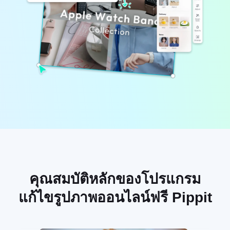
บัญชีผู้ใช้
เคล็ดลับธุรกิจ
การจัดการสินทรัพย์
โปสเตอร์ผลิตภัณฑ์ที่ขับเคลื่อน
การเผยแพร่และการวิเคราะห์
ด้วย AI
ภาพผลิตภัณฑ์
5 ประเภทวิดีโอธุรกิจยอดนิยม
โซลูชันวิดีโอคลิกเดียว
พื้นหลังผลิตภัณฑ์ที่สร้างด้วย AI
ภาพผลิตภัณฑ์ AI
สร้างภาพถ่ายผลิตภัณฑ์ระดับมือ
เคล็ดลับโปสเตอร์ที่น่าสนใจช่วย
แคมเปญ
อาชีพเป็นชุดสำหรับ Shopify,
เพิ่มยอดขาย
TikTok Shop, Amazon และตลาด
อื่นๆ อย่างง่ายดาย
พบกับ Pippit
เคล็ดลับโซเชียลมีเดีย
สร้างภาพปกเฟซบุ๊ก
คู่มือการโฆษณาวิดีโอ TikTok
วิธีตัดวิดีโอ YouTube
คุณสมบัติหลักของโปรแกรม
ครอปวิดีโอสำหรับ Instagram
แก้ไขรูปภาพออนไลน์ฟรี Pippit
แก้ไขทันที
อวตารและเสียง AI