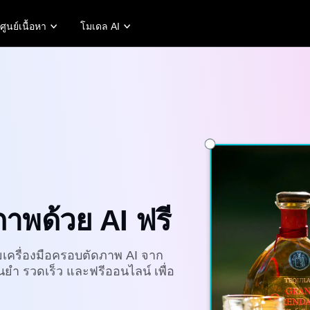
ศูนย์เนื้อหา
โมเดล AI
ูกค้า
เคล็ดลับการโปรโมท
ศูนย์ช่วยเหลือ
แคมเ
เคล็ด
การแก้ไขภาพถ่าย
ของ KraftGeek
สร้างวิดีโอโปรโมทที่ช่วยเพิ่มยอดขาย
บัญชีผู้ใช้
พบกับ 
โปสเต
วของ Paw Smart
10 ไอเดียวิดีโอโปรโมท
การจัดการสินทรัพย์
5 ปร
นปี 2024
ของ Sleep Shop
เว็บไซต์เทมเพลตวิดีโอโปรโมทยอดนิยม
การเผยแพร่และการวิเคราะห์
พื้นห
ของ 2911 Studio Art
7 ไอเดียโปสเตอร์โปรโมท
ภาพผลิตภัณฑ์
เคล็
ของ Lover Brand Fashion
โซลูชันวิดีโอคลิกเดียว
ผลิตภัณฑ์ AI
อวตารและเสียง AI
างภาพถ่ายผลิตภัณฑ์ระดับมือ
เข้าถึงอวตารและเสียง AI ที่สมจริง
พเป็นชุดสำหรับ Shopify,
หลากหลายรูปแบบเพื่อยกระดับการ
ภาพด้วย AI ฟรี
Tok Shop, Amazon และตลาด
ค้าทางโซเชียล ทำให้การผลิตวิดีโอ
ๆ อย่างง่ายดาย
ขยายได้และน่าสนใจ
rn more
Learn more
ครื่องมือครอบตัดภาพ AI จาก
นยำ รวดเร็ว และฟรีออนไลน์ เพื่อ