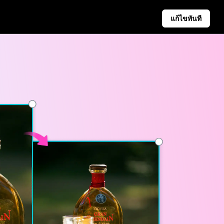
แก้ไขทันที
ปญ
ลับธุรกิจ
เคล็ดลับโซเชียลมีเดีย
Pippit
อร์ผลิตภัณฑ์ที่ขับเคลื่อนด้วย AI
สร้างภาพปกเฟซบุ๊ก
ะเภทวิดีโอธุรกิจยอดนิยม
คู่มือการโฆษณาวิดีโอ TikTo
ลังผลิตภัณฑ์ที่สร้างด้วย AI
วิธีตัดวิดีโอ YouTube
ดลับโปสเตอร์ที่น่าสนใจช่วยเพิ่มยอดขาย
ครอปวิดีโอสำหรับ Instagra
การเผยแพร่อัตโนมัติและการ
วิเคราะห์
กำหนดเวลาเนื้อหาโซเชียลล่วงหน้า
สำหรับการเผยแพร่อัตโนมัติบน
หลายแพลตฟอร์ม เพื่อให้มั่นใจใน
การส่งมอบที่ตรงเวลาและการ
วิเคราะห์ที่มีประโยชน์
Learn more