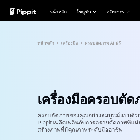
หน้าหลัก
โซลูชัน
ทรัพยากร
ชุมชน
เคล็ดลับเกี่ยวกับภาพ
โมเดล AI
เรื่องราวล
เข้าร่วมโปรแกรมพันธมิตร
โปรแกรมแก้ไขภาพแบบกลุ่มที่ดีที่สุดสำหรับ
Seedream 5.0 Pro
เรื่องราว
หน้าหลัก
เครื่องมือ
ครอบตัดภาพ AI ฟรี
PowerLab อีคอมเมิร์ซ
เปลี่ยนพื้นหลังรูปภาพออนไลน์
Seedance 2.5
เรื่องรา
ตัวจัดการโฆษณาบน TikTok
8 เครื่องมือปรับขนาดภาพแบบกลุ่มที่ดีที่สุดใ
Seedream
เรื่องราว
เคล็ดลับพื้นหลังโปร่งใส
Seedance
เรื่องราว
Nano Banana Pro
เรื่องราว
โซลูชันวิดีโอคลิกเดียว
ภาพ
สร้างวิดีโอการตลาดที่น่าสนใจได้
สร้
ทันทีโดยการป้อนลิงก์ผลิตภัณฑ์หรือ
อาชี
เครื่องมือครอบตัด
อัปโหลดภาพด้วยเครื่องมือสร้าง
Tik
วิดีโอที่ขับเคลื่อนด้วย AI ของเรา
อื่น
Learn more
Lea
ครอบตัดภาพของคุณอย่างสมบูรณ์แบบด้วยเ
Pippit เพลิดเพลินกับการครอบตัดภาพที่แม่
สร้างภาพที่มีคุณภาพระดับมืออาชีพ