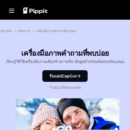
โซลูชัน
ทรัพยากร
ศูนย์เนื้อหา
โมเดล AI
Home
ชุมชน
เคล็ดลับเกี่ยวกับภาพ
โมเดล AI
หน้าหลัก
ทรัพยากร
เครื่องมือภาพคำถามที่พบบ่อย
เข้าร่วมโปรแกรมพันธมิตร
โปรแกรมแก้ไขภาพแบบกลุ่มที่ดี
Seedream 5.0 Pro
หน้าหลัก
ที่สุดสำหรับการแก้ไขภาพถ่าย
PowerLab อีคอมเมิร์ซ
Seedance 2.5
เครื่องมือภาพคำถามที่พบบ่อย
เปลี่ยนพื้นหลังรูปภาพออนไลน์
โซลูชัน
ตัวจัดการโฆษณาบน TikTok
Seedream
8 เครื่องมือปรับขนาดภาพแบบ
เรียนรู้วิธีใช้เครื่องมือภาพเพื่อสร้างภาพที่น่าดึงดูดสำหรับผลิตภัณฑ์ของคุณ
Seedance
กลุ่มที่ดีที่สุดในปี 2024
ทรัพยากร
เรื่องราวลูกค้า
Nano Banana Pro
เคล็ดลับพื้นหลังโปร่งใส
รับแอปCapCut
ศูนย์เนื้อหา
เรื่องราวของ KraftGeek
เรื่องราวของ Paw Smart
เคล็ดลับการโปรโมท
โซลูชันวิดีโอคลิกเดียว
*ไม่ต้องใช้บัตรเครดิต
โมเดล AI
สร้างวิดีโอการตลาดที่น่าสนใจได้
เรื่องราวของ Sleep Shop
สร้างวิดีโอโปรโมทที่ช่วยเพิ่มยอด
ทันทีโดยการป้อนลิงก์ผลิตภัณฑ์หรือ
ขาย
อัปโหลดภาพด้วยเครื่องมือสร้าง
เรื่องราวของ 2911 Studio Art
วิดีโอที่ขับเคลื่อนด้วย AI ของเรา
10 ไอเดียวิดีโอโปรโมท
เรื่องราวของ Lover Brand
Fashion
เว็บไซต์เทมเพลตวิดีโอโปรโมท
ยอดนิยม
ศูนย์ช่วยเหลือ
7 ไอเดียโปสเตอร์โปรโมท