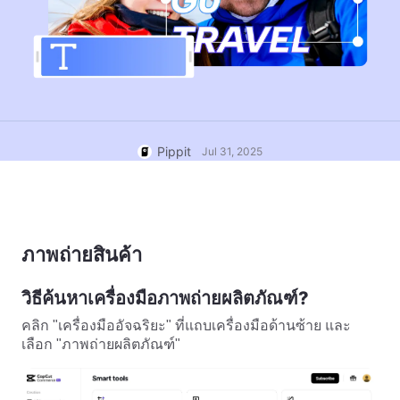
บัญชีผู้ใช้
เคล็ดลับธุรกิจ
การจัดการสินทรัพย์
โปสเตอร์ผลิตภัณฑ์ที่ขับเคลื่อน
การเผยแพร่และการวิเคราะห์
ด้วย AI
ภาพผลิตภัณฑ์
5 ประเภทวิดีโอธุรกิจยอดนิยม
โซลูชันวิดีโอคลิกเดียว
พื้นหลังผลิตภัณฑ์ที่สร้างด้วย AI
ภาพผลิตภัณฑ์ AI
Pippit
Jul 31, 2025
สร้างภาพถ่ายผลิตภัณฑ์ระดับมือ
เคล็ดลับโปสเตอร์ที่น่าสนใจช่วย
แคมเปญ
อาชีพเป็นชุดสำหรับ Shopify,
เพิ่มยอดขาย
TikTok Shop, Amazon และตลาด
อื่นๆ อย่างง่ายดาย
พบกับ Pippit
เคล็ดลับโซเชียลมีเดีย
สร้างภาพปกเฟซบุ๊ก
ภาพถ่ายสินค้า
คู่มือการโฆษณาวิดีโอ TikTok
วิธีตัดวิดีโอ YouTube
วิธีค้นหาเครื่องมือภาพถ่ายผลิตภัณฑ์?
ครอปวิดีโอสำหรับ Instagram
คลิก "เครื่องมืออัจฉริยะ" ที่แถบเครื่องมือด้านซ้าย และ
เลือก "ภาพถ่ายผลิตภัณฑ์"
แก้ไขทันที
อวตารและเสียง AI