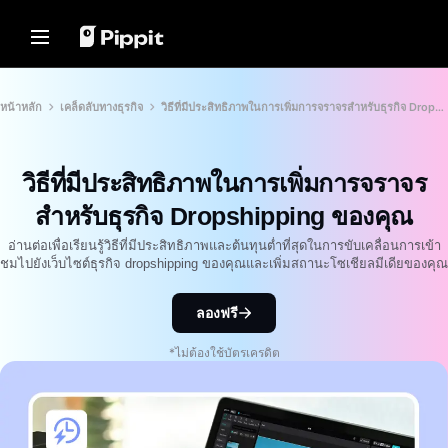
โซลูชัน
ทรัพยากร
ศูนย์เนื้อหา
โมเดล AI
Home
ชุมชน
เคล็ดลับเกี่ยวกับภาพ
โมเดล AI
หน้าหลัก
เคล็ดลับทางธุรกิจ
วิธีที่มีประสิทธิภาพในการเพิ่มการจราจรสำหรับธุรกิจ Dropshipping ของคุณ
เข้าร่วมโปรแกรมพันธมิตร
โปรแกรมแก้ไขภาพแบบกลุ่มที่ดี
Seedream 5.0 Pro
หน้าหลัก
ที่สุดสำหรับการแก้ไขภาพถ่าย
PowerLab อีคอมเมิร์ซ
Seedance 2.5
วิธีที่มีประสิทธิภาพในการเพิ่มการจราจร
เปลี่ยนพื้นหลังรูปภาพออนไลน์
โซลูชัน
ตัวจัดการโฆษณาบน TikTok
Seedream
8 เครื่องมือปรับขนาดภาพแบบ
สำหรับธุรกิจ Dropshipping ของคุณ
Seedance
กลุ่มที่ดีที่สุดในปี 2024
ทรัพยากร
เรื่องราวลูกค้า
Nano Banana Pro
อ่านต่อเพื่อเรียนรู้วิธีที่มีประสิทธิภาพและต้นทุนต่ำที่สุดในการขับเคลื่อนการเข้า
เคล็ดลับพื้นหลังโปร่งใส
ชมไปยังเว็บไซต์ธุรกิจ dropshipping ของคุณและเพิ่มสถานะโซเชียลมีเดียของคุณ
ศูนย์เนื้อหา
เรื่องราวของ KraftGeek
เรื่องราวของ Paw Smart
เคล็ดลับการโปรโมท
โซลูชันวิดีโอคลิกเดียว
โมเดล AI
ลองฟรี
สร้างวิดีโอการตลาดที่น่าสนใจได้
เรื่องราวของ Sleep Shop
สร้างวิดีโอโปรโมทที่ช่วยเพิ่มยอด
ทันทีโดยการป้อนลิงก์ผลิตภัณฑ์หรือ
ขาย
อัปโหลดภาพด้วยเครื่องมือสร้าง
เรื่องราวของ 2911 Studio Art
*ไม่ต้องใช้บัตรเครดิต
วิดีโอที่ขับเคลื่อนด้วย AI ของเรา
10 ไอเดียวิดีโอโปรโมท
เรื่องราวของ Lover Brand
Fashion
เว็บไซต์เทมเพลตวิดีโอโปรโมท
ยอดนิยม
ศูนย์ช่วยเหลือ
7 ไอเดียโปสเตอร์โปรโมท