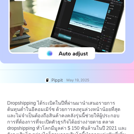
บัญชีผู้ใช้
เคล็ดลับธุรกิจ
การจัดการสินทรัพย์
โปสเตอร์ผลิตภัณฑ์ที่ขับเคลื่อน
การเผยแพร่และการวิเคราะห์
ด้วย AI
ภาพผลิตภัณฑ์
5 ประเภทวิดีโอธุรกิจยอดนิยม
โซลูชันวิดีโอคลิกเดียว
พื้นหลังผลิตภัณฑ์ที่สร้างด้วย AI
ภาพผลิตภัณฑ์ AI
สร้างภาพถ่ายผลิตภัณฑ์ระดับมือ
เคล็ดลับโปสเตอร์ที่น่าสนใจช่วย
แคมเปญ
อาชีพเป็นชุดสำหรับ Shopify,
เพิ่มยอดขาย
TikTok Shop, Amazon และตลาด
อื่นๆ อย่างง่ายดาย
พบกับ Pippit
เคล็ดลับโซเชียลมีเดีย
Pippit
สร้างภาพปกเฟซบุ๊ก
May 19, 2025
คู่มือการโฆษณาวิดีโอ TikTok
วิธีตัดวิดีโอ YouTube
Dropshipping ได้ระเบิดในปีที่ผ่านมานำเสนอรายการ
ครอปวิดีโอสำหรับ Instagram
ต้นทุนต่ำในอีคอมเมิร์ซ ด้วยการลงทุนล่วงหน้าน้อยที่สุด
และไม่จำเป็นต้องถือสินค้าคงคลังรุ่นนี้ช่วยให้ผู้ประกอบ
แก้ไขทันที
การที่ต้องการที่จะเปิดตัวธุรกิจได้อย่างง่ายดาย ตลาด
dropshipping ทั่วโลกมีมูลค่า $ 150 พันล้านในปี 2021 และ
อวตารและเสียง AI