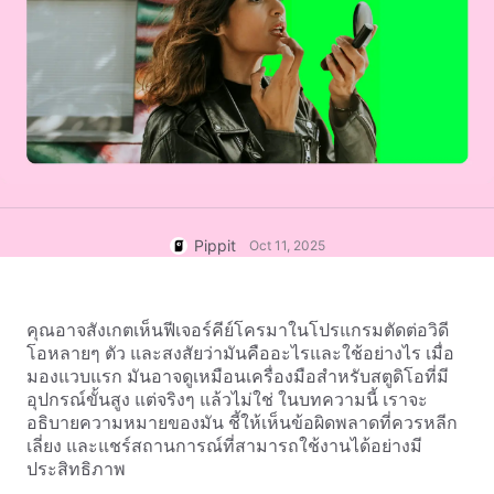
บัญชีผู้ใช้
เคล็ดลับธุรกิจ
การจัดการสินทรัพย์
โปสเตอร์ผลิตภัณฑ์ที่ขับเคลื่อน
การเผยแพร่และการวิเคราะห์
ด้วย AI
ภาพผลิตภัณฑ์
5 ประเภทวิดีโอธุรกิจยอดนิยม
โซลูชันวิดีโอคลิกเดียว
พื้นหลังผลิตภัณฑ์ที่สร้างด้วย AI
ภาพผลิตภัณฑ์ AI
สร้างภาพถ่ายผลิตภัณฑ์ระดับมือ
เคล็ดลับโปสเตอร์ที่น่าสนใจช่วย
แคมเปญ
อาชีพเป็นชุดสำหรับ Shopify,
เพิ่มยอดขาย
TikTok Shop, Amazon และตลาด
อื่นๆ อย่างง่ายดาย
พบกับ Pippit
Pippit
Oct 11, 2025
เคล็ดลับโซเชียลมีเดีย
สร้างภาพปกเฟซบุ๊ก
คู่มือการโฆษณาวิดีโอ TikTok
คุณอาจสังเกตเห็นฟีเจอร์คีย์โครมาในโปรแกรมตัดต่อวิดี
โอหลายๆ ตัว และสงสัยว่ามันคืออะไรและใช้อย่างไร เมื่อ
วิธีตัดวิดีโอ YouTube
มองแวบแรก มันอาจดูเหมือนเครื่องมือสำหรับสตูดิโอที่มี
ครอปวิดีโอสำหรับ Instagram
อุปกรณ์ขั้นสูง แต่จริงๆ แล้วไม่ใช่ ในบทความนี้ เราจะ
อธิบายความหมายของมัน ชี้ให้เห็นข้อผิดพลาดที่ควรหลีก
แก้ไขทันที
เลี่ยง และแชร์สถานการณ์ที่สามารถใช้งานได้อย่างมี
ประสิทธิภาพ
อวตารและเสียง AI