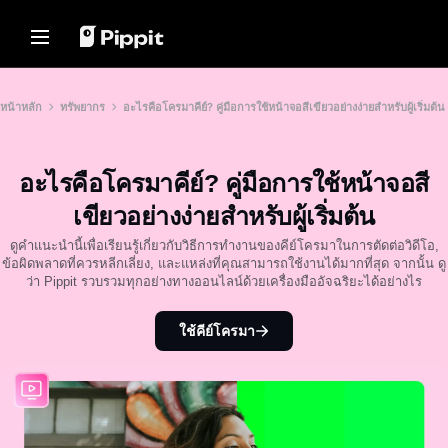
โซลูชัน
ทรัพยากร
ศูนย์เนื้อหา
โมเดล AI
Home
ชุมชน
เคล็ดลับเกี่ยวกับภาพ
โมเดล AI
หน้าหลัก
ทรัพยากร
อะไรคือโครมาคีย์? คู่มือการใช้หน้าจอสีเขียวอย่างง่ายสำหรับผู้เริ่มต้น
เข้าร่วมโปรแกรมพันธมิตร
โปรแกรมแก้ไขภาพแบบกลุ่มที่ดี
Seedream 5.0 Pro
หน้าหลัก
ที่สุดสำหรับการแก้ไขภาพถ่าย
PowerLab อีคอมเมิร์ซ
Seedance 2.5
อะไรคือโครมาคีย์? คู่มือการใช้หน้าจอสี
เปลี่ยนพื้นหลังรูปภาพออนไลน์
โซลูชัน
ตัวจัดการโฆษณาบน TikTok
Seedream
8 เครื่องมือปรับขนาดภาพแบบ
เขียวอย่างง่ายสำหรับผู้เริ่มต้น
Seedance
กลุ่มที่ดีที่สุดในปี 2024
ทรัพยากร
เรื่องราวลูกค้า
Nano Banana Pro
ดูคำแนะนำนี้เพื่อเรียนรู้เกี่ยวกับวิธีการทำงานของคีย์โครมาในการตัดต่อวิดีโอ,
เคล็ดลับพื้นหลังโปร่งใส
ข้อผิดพลาดที่ควรหลีกเลี่ยง, และแหล่งที่คุณสามารถใช้งานได้มากที่สุด จากนั้น ดู
ศูนย์เนื้อหา
เรื่องราวของ KraftGeek
ว่า Pippit รวบรวมทุกอย่างทางออนไลน์ด้วยเครื่องมืออัจฉริยะได้อย่างไร
เรื่องราวของ Paw Smart
เคล็ดลับการโปรโมท
โซลูชันวิดีโอคลิกเดียว
โมเดล AI
สร้างวิดีโอการตลาดที่น่าสนใจได้
เรื่องราวของ Sleep Shop
สร้างวิดีโอโปรโมทที่ช่วยเพิ่มยอด
ใช้คีย์โครมา
ทันทีโดยการป้อนลิงก์ผลิตภัณฑ์หรือ
ขาย
อัปโหลดภาพด้วยเครื่องมือสร้าง
เรื่องราวของ 2911 Studio Art
วิดีโอที่ขับเคลื่อนด้วย AI ของเรา
10 ไอเดียวิดีโอโปรโมท
เรื่องราวของ Lover Brand
Fashion
เว็บไซต์เทมเพลตวิดีโอโปรโมท
ยอดนิยม
ศูนย์ช่วยเหลือ
7 ไอเดียโปสเตอร์โปรโมท