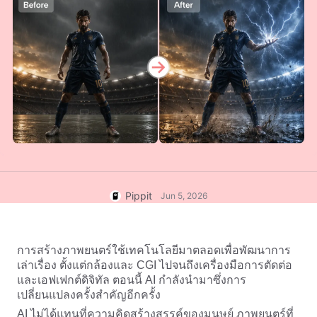
บัญชีผู้ใช้
เคล็ดลับธุรกิจ
การจัดการสินทรัพย์
โปสเตอร์ผลิตภัณฑ์ที่ขับเคลื่อน
การเผยแพร่และการวิเคราะห์
ด้วย AI
ภาพผลิตภัณฑ์
5 ประเภทวิดีโอธุรกิจยอดนิยม
โซลูชันวิดีโอคลิกเดียว
พื้นหลังผลิตภัณฑ์ที่สร้างด้วย AI
ภาพผลิตภัณฑ์ AI
สร้างภาพถ่ายผลิตภัณฑ์ระดับมือ
เคล็ดลับโปสเตอร์ที่น่าสนใจช่วย
แคมเปญ
อาชีพเป็นชุดสำหรับ Shopify,
เพิ่มยอดขาย
TikTok Shop, Amazon และตลาด
อื่นๆ อย่างง่ายดาย
พบกับ Pippit
เคล็ดลับโซเชียลมีเดีย
สร้างภาพปกเฟซบุ๊ก
Pippit
Jun 5, 2026
คู่มือการโฆษณาวิดีโอ TikTok
วิธีตัดวิดีโอ YouTube
ครอปวิดีโอสำหรับ Instagram
การสร้างภาพยนตร์ใช้เทคโนโลยีมาตลอดเพื่อพัฒนาการ
เล่าเรื่อง ตั้งแต่กล้องและ CGI ไปจนถึงเครื่องมือการตัดต่อ
แก้ไขทันที
และเอฟเฟกต์ดิจิทัล ตอนนี้ AI กำลังนำมาซึ่งการ
เปลี่ยนแปลงครั้งสำคัญอีกครั้ง
AI ไม่ได้แทนที่ความคิดสร้างสรรค์ของมนุษย์ ภาพยนตร์ที่
อวตารและเสียง AI