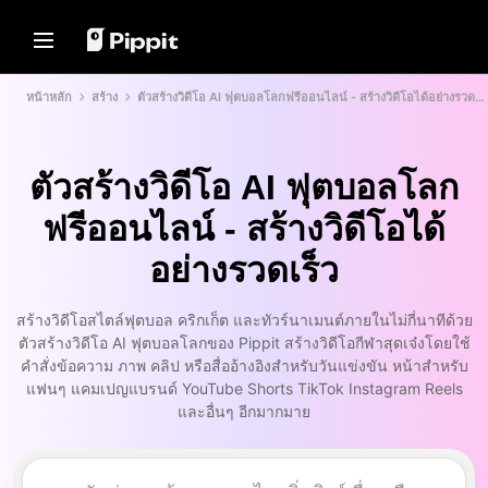
โซลูชัน
ทรัพยากร
ศูนย์เนื้อหา
โมเดล AI
หน้าหลัก
สร้าง
ตัวสร้างวิดีโอ AI ฟุตบอลโลกฟรีออนไลน์ - สร้างวิดีโอได้อย่างรวดเร็ว
Home
ชุมชน
เคล็ดลับเกี่ยวกับภาพ
โมเดล AI
เข้าร่วมโปรแกรมพันธมิตร
โปรแกรมแก้ไขภาพแบบกลุ่มที่ดี
Seedream 5.0 Pro
หน้าหลัก
ที่สุดสำหรับการแก้ไขภาพถ่าย
PowerLab อีคอมเมิร์ซ
Seedance 2.5
ตัวสร้างวิดีโอ AI ฟุตบอลโลก
เปลี่ยนพื้นหลังรูปภาพออนไลน์
โซลูชัน
ตัวจัดการโฆษณาบน TikTok
Seedream
ฟรีออนไลน์ - สร้างวิดีโอได้
8 เครื่องมือปรับขนาดภาพแบบ
Seedance
กลุ่มที่ดีที่สุดในปี 2024
ทรัพยากร
เรื่องราวลูกค้า
อย่างรวดเร็ว
Nano Banana Pro
เคล็ดลับพื้นหลังโปร่งใส
ศูนย์เนื้อหา
เรื่องราวของ KraftGeek
สร้างวิดีโอสไตล์ฟุตบอล คริกเก็ต และทัวร์นาเมนต์ภายในไม่กี่นาทีด้วย
เรื่องราวของ Paw Smart
เคล็ดลับการโปรโมท
โซลูชันวิดีโอคลิกเดียว
โมเดล AI
ตัวสร้างวิดีโอ AI ฟุตบอลโลกของ Pippit สร้างวิดีโอกีฬาสุดเจ๋งโดยใช้
สร้างวิดีโอการตลาดที่น่าสนใจได้
เรื่องราวของ Sleep Shop
สร้างวิดีโอโปรโมทที่ช่วยเพิ่มยอด
คำสั่งข้อความ ภาพ คลิป หรือสื่ออ้างอิงสำหรับวันแข่งขัน หน้าสำหรับ
ทันทีโดยการป้อนลิงก์ผลิตภัณฑ์หรือ
ขาย
อัปโหลดภาพด้วยเครื่องมือสร้าง
เรื่องราวของ 2911 Studio Art
แฟนๆ แคมเปญแบรนด์ YouTube Shorts TikTok Instagram Reels
วิดีโอที่ขับเคลื่อนด้วย AI ของเรา
10 ไอเดียวิดีโอโปรโมท
และอื่นๆ อีกมากมาย
เรื่องราวของ Lover Brand
Fashion
เว็บไซต์เทมเพลตวิดีโอโปรโมท
ยอดนิยม
ศูนย์ช่วยเหลือ
7 ไอเดียโปสเตอร์โปรโมท