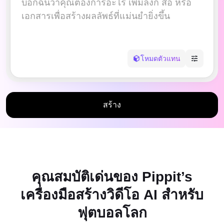
บัญชีผู้ใช้
เคล็ดลับธุรกิจ
การจัดการสินทรัพย์
โปสเตอร์ผลิตภัณฑ์ที่ขับเคลื่อน
การเผยแพร่และการวิเคราะห์
ด้วย AI
ภาพผลิตภัณฑ์
5 ประเภทวิดีโอธุรกิจยอดนิยม
โหมดตัวแทน
โซลูชันวิดีโอคลิกเดียว
พื้นหลังผลิตภัณฑ์ที่สร้างด้วย AI
ภาพผลิตภัณฑ์ AI
สร้างภาพถ่ายผลิตภัณฑ์ระดับมือ
เคล็ดลับโปสเตอร์ที่น่าสนใจช่วย
แคมเปญ
อาชีพเป็นชุดสำหรับ Shopify,
เพิ่มยอดขาย
TikTok Shop, Amazon และตลาด
สร้าง
อื่นๆ อย่างง่ายดาย
พบกับ Pippit
เคล็ดลับโซเชียลมีเดีย
สร้างภาพปกเฟซบุ๊ก
คู่มือการโฆษณาวิดีโอ TikTok
วิธีตัดวิดีโอ YouTube
คุณสมบัติเด่นของ Pippit’s
ครอปวิดีโอสำหรับ Instagram
เครื่องมือสร้างวิดีโอ AI สำหรับ
แก้ไขทันที
ฟุตบอลโลก
อวตารและเสียง AI