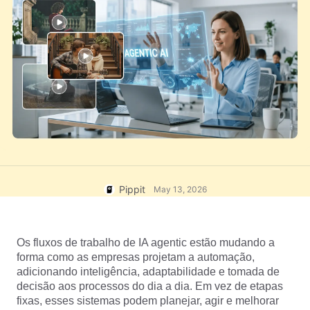
Central de ajuda
7 Ideias Promocionais Poster
Conta de usuário
Gerenciamento de recursos
Dicas de negócios
Publicação e análise
IA Posters de produtos
Imagens de produtos
Os 5 melhores tipos de vídeos
de negócios
Solução de vídeo com apenas
Imagens de produtos de IA
um clique
IA do Produto
Gere fotos profissionais de
produtos em lote facilmente.
Dicas de pôster para
impulsionar as vendas
Dicas de Redes Sociais
Pippit
May 13, 2026
Criar fotos de capa do
Facebook
Guia de publicidade em vídeo
Os fluxos de trabalho de IA agentic estão mudando a 
do TikTok
forma como as empresas projetam a automação, 
Como cortar vídeos do
Editar agora
adicionando inteligência, adaptabilidade e tomada de 
YouTube
decisão aos processos do dia a dia. Em vez de etapas 
Como cortar um vídeo para
fixas, esses sistemas podem planejar, agir e melhorar 
Avatares e vozes de IA
Instagram