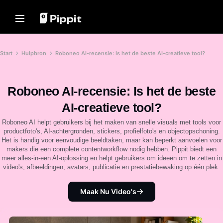
Solutions
Resources
Content Hub
AI Models
Home
Community
Image Tips
AI Models
Start
Hulpbron
Roboneo AI-recensie: Is het de beste AI-creatieve tool?
Join Affiliate Program
Best Batch Editor for Editing
Seedream 5.0 Pro
Home
Photos
E-commerce PowerLab
Seedance 2.5
Roboneo AI-recensie: Is het de beste
Change Picture Background
Solutions
TikTok Ads Manager
Seedream
Online
AI-creatieve tool?
Seedance
Best 8 Bulk Image Resizer in
Resources
Customer Stories
2024
Nano Banana Pro
Roboneo AI helpt gebruikers bij het maken van snelle visuals met tools voor
productfoto's, AI-achtergronden, stickers, profielfoto's en objectopschoning.
Content Hub
Transparent Backgrounds Tips
KraftGeek's Story
Het is handig voor eenvoudige beeldtaken, maar kan beperkt aanvoelen voor
Paw Smart's Story
makers die een complete contentworkflow nodig hebben. Pippit biedt een
One-Click Video Solution
AI Models
Promotion Tips
meer alles-in-een AI-oplossing en helpt gebruikers om ideeën om te zetten in
Instantly create engaging
Sleep Shop's Story
video's, afbeeldingen, avatars, publicatie en prestatiebewaking op één plek.
marketing videos by entering a
Make Sales-Boosting Promo
product link or uploading visuals
2911 Studio Art's Story
Videos
with our AI-powered video
generator.
Lover Brand Fashion's Story
Maak Nu Video's
10 Promo Video Ideas
Top Promo Video Template
Help Center
Websites