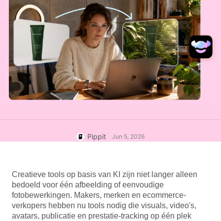
User Account
7 Promotional Poster Ideas
Assets Management
Business Tips
Publishing and Analytics
AI-Powered Product Posters
Product Images
Top 5 Types of Business
One-click Video Solution
Videos
AI-Generated Product
AI Product Images
Campaign
Background
Effortlessly generate professional
product photos in batches for
Meet Pippit
Engaging Sales-Boosting
Shopify, TikTok Shop, Amazon,
Poster Tips
and other marketplaces.
Social Media Tips
Pippit
Jun 5, 2026
Create Facebook Cover Photos
TikTok Video Advertising Guide
Creatieve tools op basis van KI zijn niet langer alleen 
How to Cut YouTube Video
bedoeld voor één afbeelding of eenvoudige 
Crop Videos for Instagram
Edit Now
fotobewerkingen. Makers, merken en ecommerce-
verkopers hebben nu tools nodig die visuals, video's, 
avatars, publicatie en prestatie-tracking op één plek 