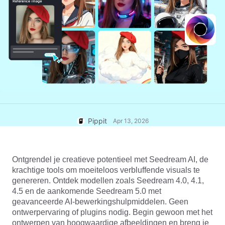
User Account
7 Promotional Poster Ideas
Assets Management
Business Tips
Publishing and Analytics
AI-Powered Product Posters
Product Images
Top 5 Types of Business
One-click Video Solution
Videos
AI-Generated Product
AI Product Images
Campaign
Background
Effortlessly generate professional
product photos in batches for
Meet Pippit
Engaging Sales-Boosting
Shopify, TikTok Shop, Amazon,
Poster Tips
and other marketplaces.
Pippit
Apr 13, 2026
Social Media Tips
Create Facebook Cover Photos
Ontgrendel je creatieve potentieel met Seedream AI, de 
TikTok Video Advertising Guide
krachtige tools om moeiteloos verbluffende visuals te 
How to Cut YouTube Video
genereren. Ontdek modellen zoals Seedream 4.0, 4.1, 
4.5 en de aankomende Seedream 5.0 met 
Crop Videos for Instagram
Edit Now
geavanceerde AI-bewerkingshulpmiddelen. Geen 
ontwerpervaring of plugins nodig. Begin gewoon met het 
ontwerpen van hoogwaardige afbeeldingen en breng je 