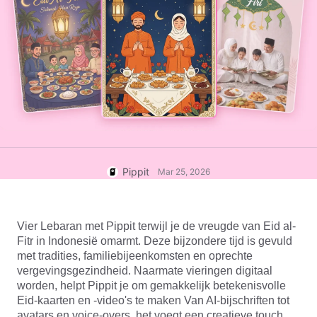
User Account
7 Promotional Poster Ideas
Assets Management
Business Tips
Publishing and Analytics
AI-Powered Product Posters
Product Images
Top 5 Types of Business
One-click Video Solution
Videos
AI-Generated Product
AI Product Images
Campaign
Background
Effortlessly generate professional
product photos in batches for
Meet Pippit
Engaging Sales-Boosting
Shopify, TikTok Shop, Amazon,
Poster Tips
and other marketplaces.
Pippit
Mar 25, 2026
Social Media Tips
Create Facebook Cover Photos
Vier Lebaran met Pippit terwijl je de vreugde van Eid al-
TikTok Video Advertising Guide
Fitr in Indonesië omarmt. Deze bijzondere tijd is gevuld 
How to Cut YouTube Video
met tradities, familiebijeenkomsten en oprechte 
vergevingsgezindheid. Naarmate vieringen digitaal 
Crop Videos for Instagram
Edit Now
worden, helpt Pippit je om gemakkelijk betekenisvolle 
Eid-kaarten en -video's te maken Van AI-bijschriften tot 
avatars en voice-overs, het voegt een creatieve touch 