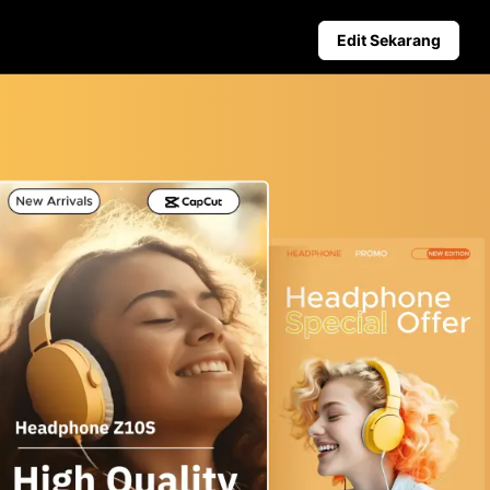
Edit Sekarang
niagaan
Petua Media Sosial
duk Berkuasa AI
Cipta Foto Muka Depan Face
deo Perniagaan Teratas
Panduan Pengiklanan Video T
kang Produk Dijana AI
Cara Memotong Video YouTu
er Penggalak Jualan yang Menarik
Potong Video untuk Instagra
Penerbitan Automatik dan
Analitik
Jadualkan kandungan sosial
terlebih dahulu untuk penerbitan
automatik di pelbagai platform,
memastikan penghantaran tepat
pada masanya dan analitik yang
bermanfaat.
Learn more