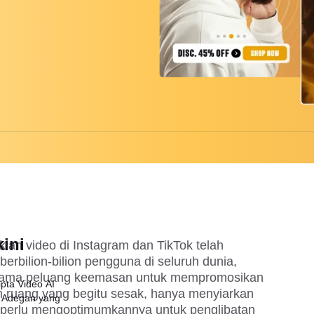
ini
iklan video di Instagram dan TikTok telah
berbilion-bilion pengguna di seluruh dunia,
enama peluang keemasan untuk mempromosikan
pta Video AI
m ruang yang begitu sesak, hanya menyiarkan
 Adegan yang
a perlu mengoptimumkannya untuk penglibatan