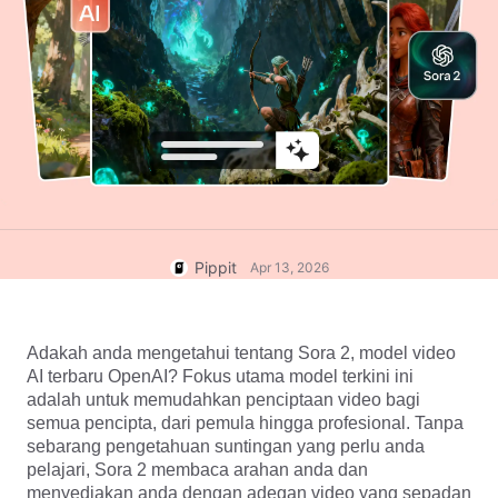
Akaun Pengguna
7 Idea Poster Promosi
Pengurusan Aset
Petua Perniagaan
Penerbitan dan Analitik
Poster Produk Berkuasa AI
Imej Produk
5 Jenis Video Perniagaan
Penyelesaian Video Satu Klik
Teratas
Latar Belakang Produk Dijana
Kempen
AI
Imej Produk AI
Kenali Pippit
Hasilkan foto produk profesional
Petua Poster Penggalak Jualan
secara berkelompok dengan
yang Menarik
mudah untuk Shopify, TikTok
Pippit
Apr 13, 2026
Shop, Amazon, dan pasaran lain.
Petua Media Sosial
Cipta Foto Muka Depan
Facebook
Adakah anda mengetahui tentang Sora 2, model video 
AI terbaru OpenAI? Fokus utama model terkini ini 
Panduan Pengiklanan Video
adalah untuk memudahkan penciptaan video bagi 
TikTok
semua pencipta, dari pemula hingga profesional. Tanpa 
Cara Memotong Video
Edit Sekarang
sebarang pengetahuan suntingan yang perlu anda 
YouTube
pelajari, Sora 2 membaca arahan anda dan 
Potong Video untuk Instagram
menyediakan anda dengan adegan video yang sepadan 