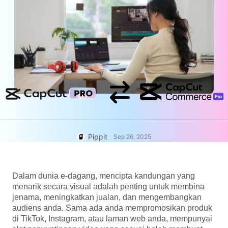
Akaun Pengguna
7 Idea Poster Promosi
Pengurusan Aset
Petua Perniagaan
Penerbitan dan Analitik
Poster Produk Berkuasa AI
Imej Produk
5 Jenis Video Perniagaan
Penyelesaian Video Satu Klik
Teratas
Latar Belakang Produk Dijana
Kempen
AI
Imej Produk AI
Kenali Pippit
Hasilkan foto produk profesional
Petua Poster Penggalak Jualan
secara berkelompok dengan
yang Menarik
mudah untuk Shopify, TikTok
Shop, Amazon, dan pasaran lain.
Pippit
Petua Media Sosial
Sep 26, 2025
Cipta Foto Muka Depan
Facebook
Panduan Pengiklanan Video
Dalam dunia e-dagang, mencipta kandungan yang
TikTok
menarik secara visual adalah penting untuk membina
jenama, meningkatkan jualan, dan mengembangkan
Cara Memotong Video
Edit Sekarang
YouTube
audiens anda. Sama ada anda mempromosikan produk
di TikTok, Instagram, atau laman web anda, mempunyai
Potong Video untuk Instagram