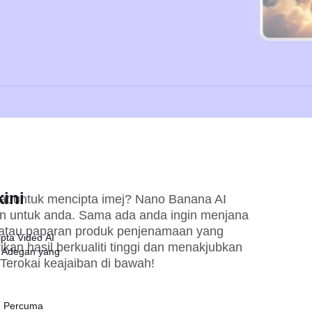
ini
at untuk mencipta imej? Nano Banana AI 
an untuk anda. Sama ada anda ingin menjana 
f atau paparan produk penjenamaan yang 
pta Video AI
kan hasil berkualiti tinggi dan menakjubkan 
 Adegan yang
Terokai keajaiban di bawah!
I Percuma