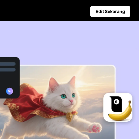
Edit Sekarang
niagaan
Petua Media Sosial
duk Berkuasa AI
Cipta Foto Muka Depan Face
deo Perniagaan Teratas
Panduan Pengiklanan Video T
kang Produk Dijana AI
Cara Memotong Video YouTu
er Penggalak Jualan yang Menarik
Potong Video untuk Instagra
Penerbitan Automatik dan
Analitik
Jadualkan kandungan sosial
terlebih dahulu untuk penerbitan
automatik di pelbagai platform,
memastikan penghantaran tepat
pada masanya dan analitik yang
bermanfaat.
Learn more