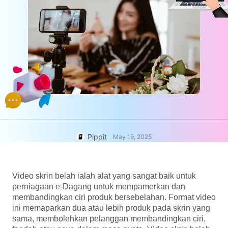
Akaun Pengguna
7 Idea Poster Promosi
Pengurusan Aset
Petua Perniagaan
Penerbitan dan Analitik
Poster Produk Berkuasa AI
Imej Produk
5 Jenis Video Perniagaan
Penyelesaian Video Satu Klik
Teratas
Latar Belakang Produk Dijana
Kempen
AI
Imej Produk AI
Kenali Pippit
Hasilkan foto produk profesional
Petua Poster Penggalak Jualan
secara berkelompok dengan
yang Menarik
mudah untuk Shopify, TikTok
Shop, Amazon, dan pasaran lain.
Pippit
Petua Media Sosial
May 19, 2025
Cipta Foto Muka Depan
Facebook
Panduan Pengiklanan Video
Video skrin belah ialah alat yang sangat baik untuk
TikTok
perniagaan e-Dagang untuk mempamerkan dan
membandingkan ciri produk bersebelahan. Format video
Cara Memotong Video
Edit Sekarang
YouTube
ini memaparkan dua atau lebih produk pada skrin yang
sama, membolehkan pelanggan membandingkan ciri,
Potong Video untuk Instagram